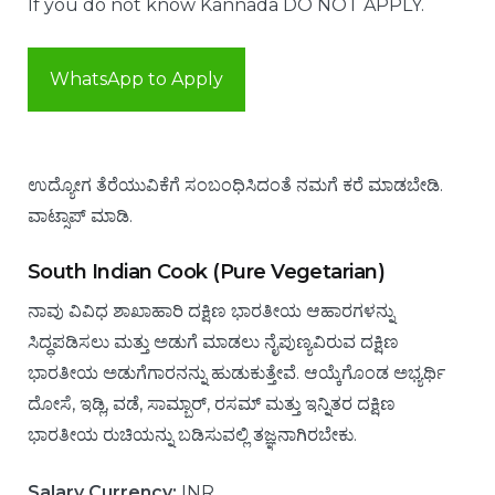
If you do not know Kannada DO NOT APPLY.
WhatsApp to Apply
ಉದ್ಯೋಗ ತೆರೆಯುವಿಕೆಗೆ ಸಂಬಂಧಿಸಿದಂತೆ ನಮಗೆ ಕರೆ ಮಾಡಬೇಡಿ.
ವಾಟ್ಸಾಪ್ ಮಾಡಿ.
South Indian Cook (Pure Vegetarian)
ನಾವು ವಿವಿಧ ಶಾಖಾಹಾರಿ ದಕ್ಷಿಣ ಭಾರತೀಯ ಆಹಾರಗಳನ್ನು
ಸಿದ್ಧಪಡಿಸಲು ಮತ್ತು ಅಡುಗೆ ಮಾಡಲು ನೈಪುಣ್ಯವಿರುವ ದಕ್ಷಿಣ
ಭಾರತೀಯ ಅಡುಗೆಗಾರನನ್ನು ಹುಡುಕುತ್ತೇವೆ. ಆಯ್ಕೆಗೊಂಡ ಅಭ್ಯರ್ಥಿ
ದೋಸೆ, ಇಡ್ಲಿ, ವಡೆ, ಸಾಮ್ಬಾರ್, ರಸಮ್ ಮತ್ತು ಇನ್ನಿತರ ದಕ್ಷಿಣ
ಭಾರತೀಯ ರುಚಿಯನ್ನು ಬಡಿಸುವಲ್ಲಿ ತಜ್ಞನಾಗಿರಬೇಕು.
Salary Currency:
INR